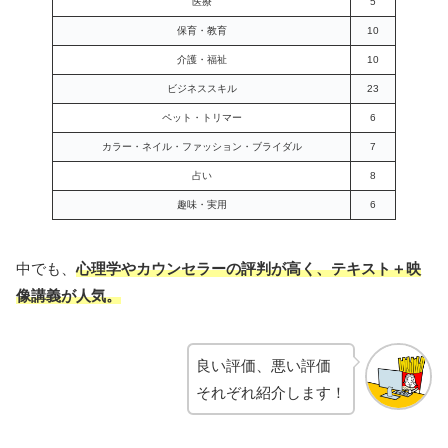
医療
5
保育・教育
10
介護・福祉
10
ビジネススキル
23
ペット・トリマー
6
カラー・ネイル・ファッション・ブライダル
7
占い
8
趣味・実用
6
中でも、
心理学やカウンセラーの評判が高く、
テキスト＋映
像講義が人気。
良い評価、悪い評価
それぞれ紹介します！