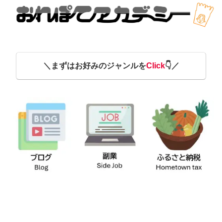
＼
まずはお好みのジャンルを
Click
👇
／