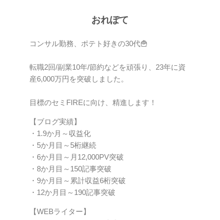
おれぽて
コンサル勤務、ポテト好きの30代🍟
転職2回/副業10年/節約などを頑張り、23年に資
産6,000万円を突破しました。
目標のセミFIREに向け、精進します！
【ブログ実績】
・1.9か月～収益化
・5か月目～5桁継続
・6か月目～月12,000PV突破
・8か月目～150記事突破
・9か月目～累計収益6桁突破
・12か月目～190記事突破
【WEBライター】