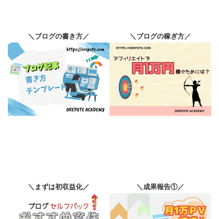
＼ブログの書き方／
＼ブログの稼ぎ方／
＼まずは初収益化／
＼成果報告①／