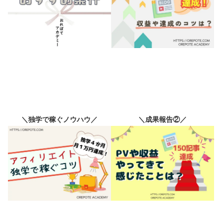
＼独学で稼ぐノウハウ／
＼成果報告②／