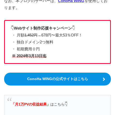
なお、本ブログのサーバーは、
ConoHa WING
を使用してお
ります。
👇
Webサイト制作応援キャンペーン
👇
・ 月額
1,452円
→678円〜
最大53％OFF！
・ 独自ドメイン2つ無料
・ 初期費用０円
※ 2024年3月13日迄
ConoHa WINGの公式サイトはこちら
「月1万PVの収益結果」
はこちら👇