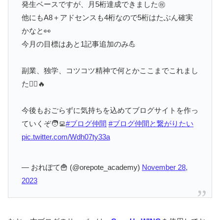
発生ベースですが、月5桁達成できました㊗️
他にもA8＋アドセンスも4桁なので5桁はたぶん確実
かなと👀
今月の目標はあと1記事追加のみ💪
副業、独学、コツコツ精神で何とかここまでこれまし
た🏃‍♂️🔥
今後もおごらずに気持ちを込めてブログサイトを作っ
ていくぞ🧑‍💻
#ブログ仲間
#ブログ仲間と繋がりたい
pic.twitter.com/Wdh07ty33a
— おれぽて🍟 (@orepote_academy)
November 28,
2023