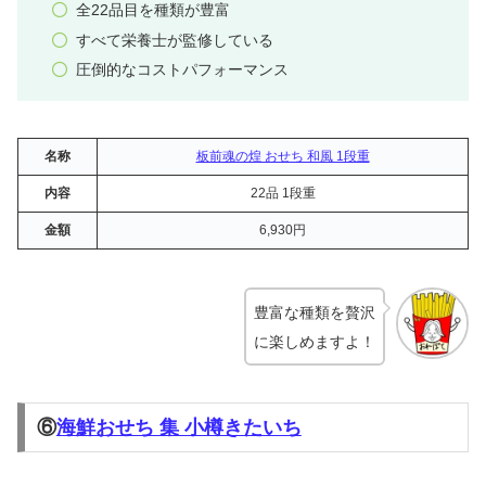
全22品目を種類が豊富
すべて栄養士が監修している
圧倒的なコストパフォーマンス
名称
板前魂の煌 おせち 和風 1段重
内容
22品 1段重
金額
6,930円
豊富な種類を贅沢
に楽しめますよ！
⑥
海鮮おせち 集 小樽きたいち