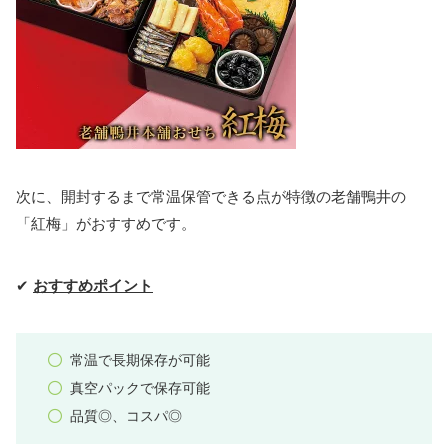
次に、開封するまで常温保管できる点が特徴の老舗鴨井の
「紅梅」がおすすめです。
✔
おすすめポイント
常温で長期保存が可能
真空パックで保存可能
品質◎、コスパ◎