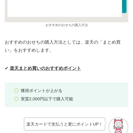
おすすめのおせちの購入方法
おすすめのおせちの購入方法としては、楽天の「まとめ買
い」をおすすめします。
✔
楽天まとめ買いのおすすめポイント
獲得ポイントが上がる
実質2,000円以下で購入可能
楽天カードで支払うと更にポイントUP！