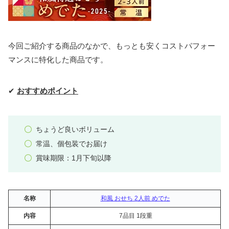
今回ご紹介する商品のなかで、もっとも安くコストパフォー
マンスに特化した商品です。
✔
おすすめポイント
ちょうど良いボリューム
常温、個包装でお届け
賞味期限：1月下旬以降
名称
和風 おせち 2人前 めでた
内容
7品目 1段重