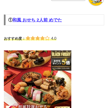
①
和風 おせち 2人前 めでた
4.0
おすすめ度：