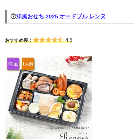
⑦
洋風おせち 2025 オードブル レンヌ
4.5
おすすめ度：