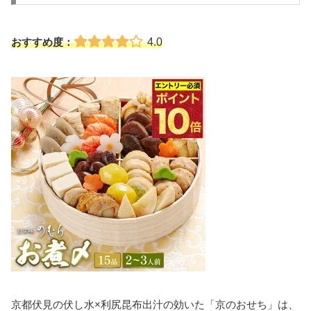
4.0
おすすめ度：
京都伏見の伏し水×利尻昆布出汁の効いた「京のおせち」は、