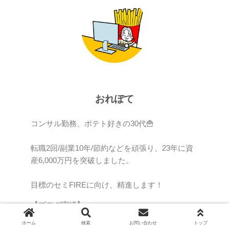
おれぽて
コンサル勤務、ポテト好きの30代🍟
転職2回/副業10年/節約などを頑張り、23年に資
産6,000万円を突破しました。
目標のセミFIREに向け、精進します！
【ブログ実績】
・1.9か月～収益化
ホーム
検索
お問い合わせ
トップ