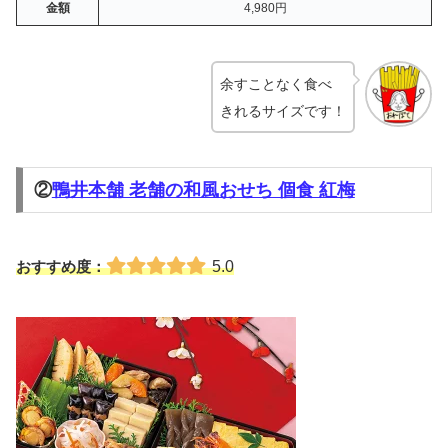
金額
4,980円
余すことなく食べ
きれるサイズです！
②
鴨井本舗 老舗の和風おせち 個食 紅梅
5.0
おすすめ度：