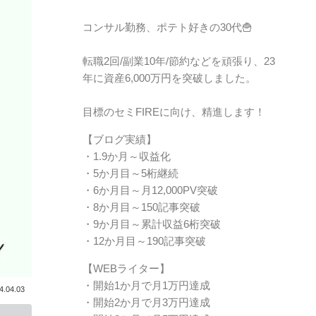
コンサル勤務、ポテト好きの30代🍟
転職2回/副業10年/節約などを頑張り、23
年に資産6,000万円を突破しました。
目標のセミFIREに向け、精進します！
【ブログ実績】
・1.9か月～収益化
・5か月目～5桁継続
・6か月目～月12,000PV突破
・8か月目～150記事突破
・9か月目～累計収益6桁突破
・12か月目～190記事突破
【WEBライター】
・開始1か月で月1万円達成
4.04.03
・開始2か月で月3万円達成