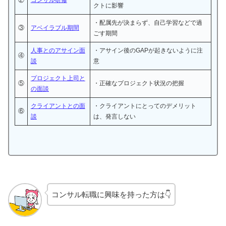
クトに影響
・配属先が決まらず、自己学習などで過
③
アベイラブル期間
ごす期間
人事とのアサイン面
・アサイン後のGAPが起きないように注
④
談
意
プロジェクト上司と
⑤
・正確なプロジェクト状況の把握
の面談
クライアントとの面
・クライアントにとってのデメリット
⑥
談
は、発言しない
コンサル転職に興味を持った方は👇