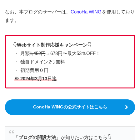
なお、本ブログのサーバーは、
ConoHa WING
を使用しており
ます。
👇
Webサイト制作応援キャンペーン
👇
・ 月額
1,452円
→678円〜
最大53％OFF！
・ 独自ドメイン2つ無料
・ 初期費用０円
※ 2024年3月13日迄
ConoHa WINGの公式サイトはこちら
「ブログの開設方法」
が知りたい方はこちら👇