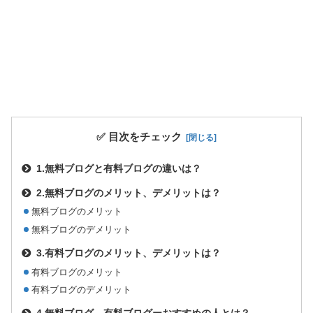
✅ 目次をチェック
1.無料ブログと有料ブログの違いは？
2.無料ブログのメリット、デメリットは？
無料ブログのメリット
無料ブログのデメリット
3.有料ブログのメリット、デメリットは？
有料ブログのメリット
有料ブログのデメリット