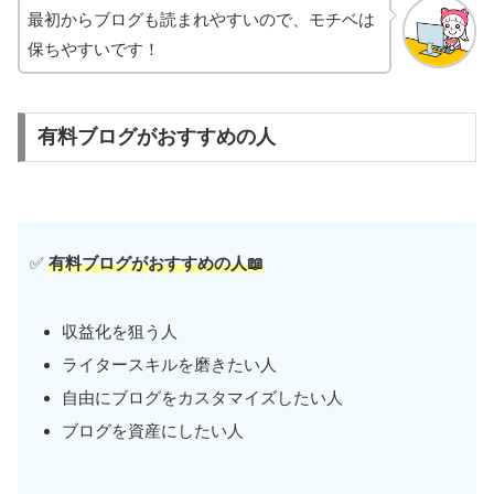
最初からブログも読まれやすいので、モチベは
保ちやすいです！
有料ブログがおすすめの人
✅
有料ブログがおすすめの人📖
収益化を狙う人
ライタースキルを磨きたい人
自由にブログをカスタマイズしたい人
ブログを資産にしたい人