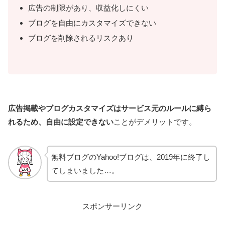
広告の制限があり、収益化しにくい
ブログを自由にカスタマイズできない
ブログを削除されるリスクあり
広告掲載やブログカスタマイズはサービス元のルールに縛ら
れるため、自由に設定できない
ことがデメリットです。
無料ブログのYahoo!ブログは、2019年に終了し
てしまいました…。
スポンサーリンク