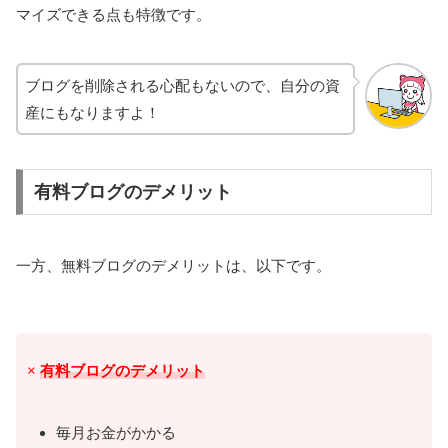
マイズできる点も特徴です。
ブログを削除される心配もないので、自分の資
産にもなりますよ！
有料ブログのデメリット
一方、無料ブログのデメリットは、以下です。
×
有料ブログのデメリット
毎月お金がかかる