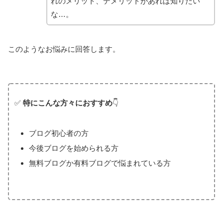
れのメリット、デメリットがあれば知りたい
な…。
このようなお悩みに回答します。
✅
特にこんな方々におすすめ
👇
ブログ初心者の方
今後ブログを始められる方
無料ブログか有料ブログで悩まれている方