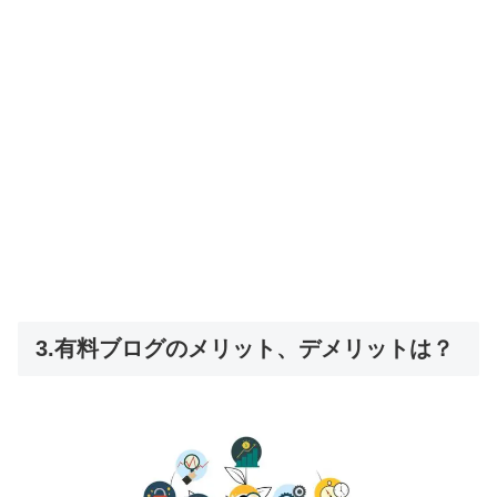
3.有料ブログのメリット、デメリットは？