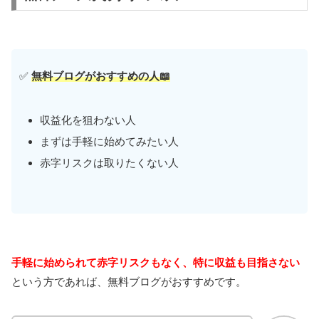
✅
無料ブログがおすすめの人📖
収益化を狙わない人
まずは手軽に始めてみたい人
赤字リスクは取りたくない人
手軽に始められて赤字リスクもなく、特に収益も目指さない
という方であれば、無料ブログがおすすめです。