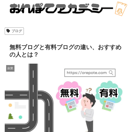
ブログ
無料ブログと有料ブログの違い、おすすめ
の人とは？
副業