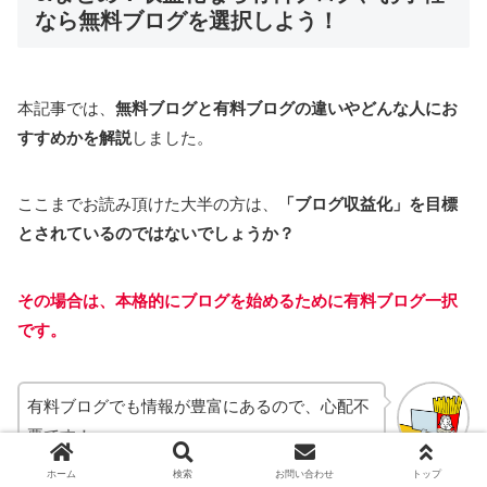
なら無料ブログを選択しよう！
本記事では、
無料ブログと有料ブログの違いやどんな人にお
すすめかを解説
しました。
ここまでお読み頂けた大半の方は、
「ブログ収益化
」
を目標
とされているのではないでしょうか？
その場合は、
本格的に
ブログ
を
始める
ため
に
有料ブログ一択
です。
有料ブログでも情報が豊富にあるので、心配不
要です！
ホーム
検索
お問い合わせ
トップ