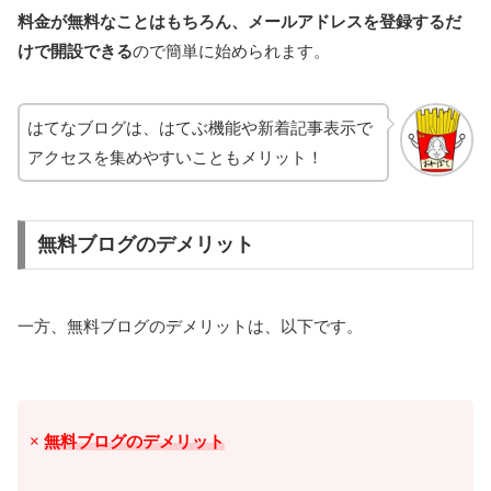
料金が無料なことはもちろん、メールアドレスを登録するだ
けで開設できる
ので簡単に始められます。
はてなブログは、はてぶ機能や新着記事表示で
アクセスを集めやすいこともメリット！
無料ブログのデメリット
一方、無料ブログのデメリットは、以下です。
×
無料ブログのデメリット