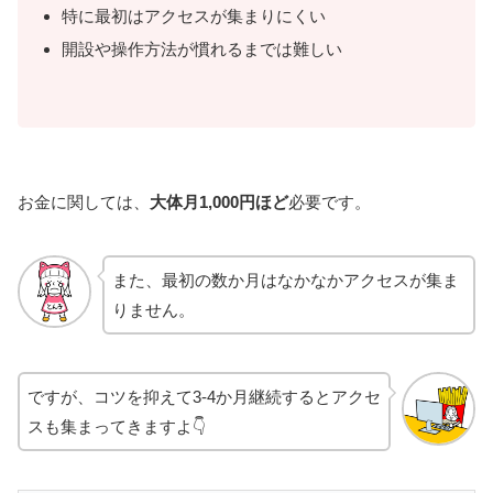
特に最初はアクセスが集まりにくい
開設や操作方法が慣れるまでは難しい
お金に関しては、
大体月1,000円ほど
必要です。
また、最初の数か月はなかなかアクセスが集ま
りません。
ですが、コツを抑えて3-4か月継続するとアクセ
スも集まってきますよ👇