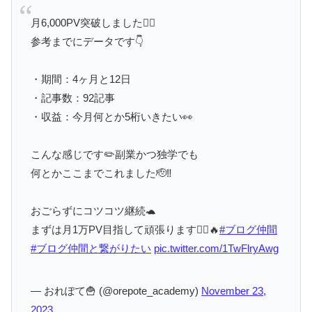
月6,000PV突破しました🙆‍♂️
参考までにデータです👇
・期間：4ヶ月と12日
・記事数：92記事
・収益：今月何とか5桁いきたい👀
こんな感じです✏️副業かつ独学でも
何とかここまでこれました🫡‼️
おごらずにコツコツ継続🐢
まずは月1万PV目指して頑張ります🏃‍♂️🔥
#ブログ仲間
#ブログ仲間と繋がりたい
pic.twitter.com/1TwFlryAwg
— おれぽて🍟 (@orepote_academy)
November 23,
2023