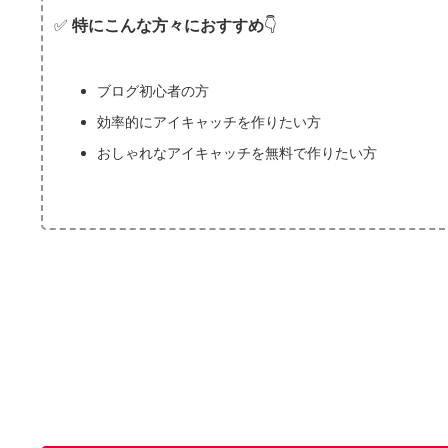
✅
特にこんな方々におすすめ
👇
ブログ初心者の方
効率的にアイキャッチを作りたい方
おしゃれなアイキャッチを無料で作りたい方