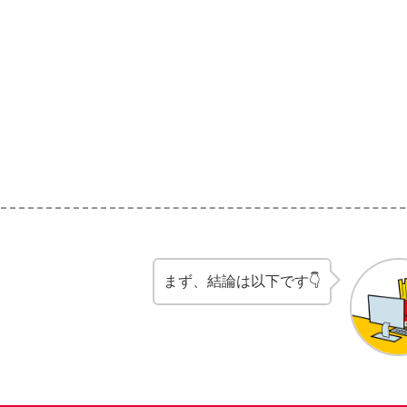
まず、結論は以下です👇