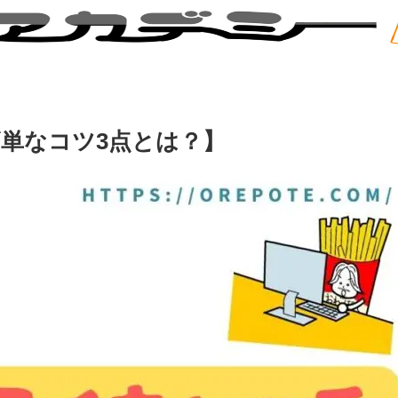
単なコツ3点とは？】