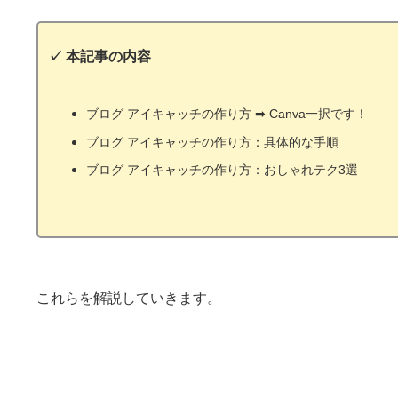
✓
本記事の内容
ブログ アイキャッチの作り方 ➡ Canva一択です！
ブログ アイキャッチの作り方：具体的な手順
ブログ アイキャッチの作り方：おしゃれテク3選
これらを解説していきます。