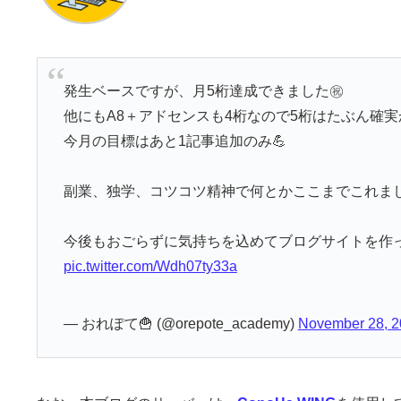
発生ベースですが、月5桁達成できました㊗️
他にもA8＋アドセンスも4桁なので5桁はたぶん確実
今月の目標はあと1記事追加のみ💪
副業、独学、コツコツ精神で何とかここまでこれました🏃
今後もおごらずに気持ちを込めてブログサイトを作って
pic.twitter.com/Wdh07ty33a
— おれぽて🍟 (@orepote_academy)
November 28, 