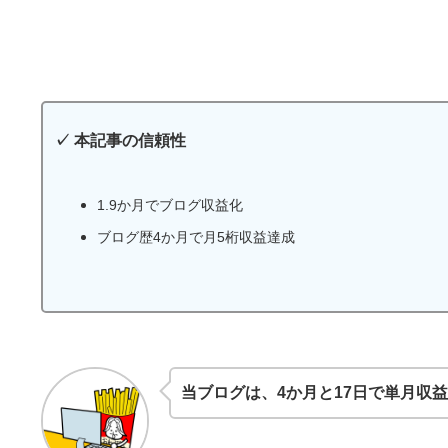
✓
本記事の信頼性
1.9か月でブログ収益化
ブログ歴4か月で月5桁収益達成
当ブログは、4か月と17日で単月収益