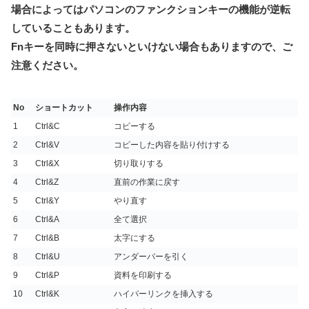
場合によってはパソコンのファンクションキーの機能が逆転
していることもあります。
Fnキーを同時に押さないといけない場合もありますので、ご
注意ください。
No
ショートカット
操作内容
1
Ctrl&C
コピーする
2
Ctrl&V
コピーした内容を貼り付けする
3
Ctrl&X
切り取りする
4
Ctrl&Z
直前の作業に戻す
5
Ctrl&Y
やり直す
6
Ctrl&A
全て選択
7
Ctrl&B
太字にする
8
Ctrl&U
アンダーバーを引く
9
Ctrl&P
資料を印刷する
10
Ctrl&K
ハイパーリンクを挿入する