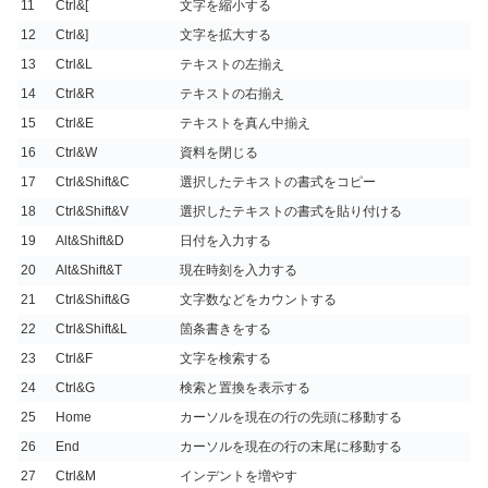
11
Ctrl&[
文字を縮小する
12
Ctrl&]
文字を拡大する
13
Ctrl&L
テキストの左揃え
14
Ctrl&R
テキストの右揃え
15
Ctrl&E
テキストを真ん中揃え
16
Ctrl&W
資料を閉じる
17
Ctrl&Shift&C
選択したテキストの書式をコピー
18
Ctrl&Shift&V
選択したテキストの書式を貼り付ける
19
Alt&Shift&D
日付を入力する
20
Alt&Shift&T
現在時刻を入力する
21
Ctrl&Shift&G
文字数などをカウントする
22
Ctrl&Shift&L
箇条書きをする
23
Ctrl&F
文字を検索する
24
Ctrl&G
検索と置換を表示する
25
Home
カーソルを現在の行の先頭に移動する
26
End
カーソルを現在の行の末尾に移動する
27
Ctrl&M
インデントを増やす