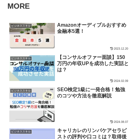
MORE
Amazonオーディブルおすすめ
ビジネススキル
金融本5選！
2023.12.20
【コンサルオファー面談】150
ビジネススキル
万円の年収UPを成功した実話と
は？
2024.02.09
SEO検定1級に一発合格！勉強
ビジネススキル
のコツや方法を徹底解説
2024.08.07
キャリカレのリンパケアセラピ
ビジネススキル
ストの評判や口コミは？取得後