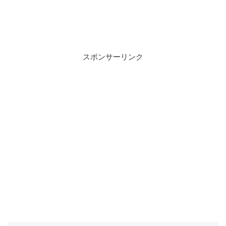
スポンサーリンク