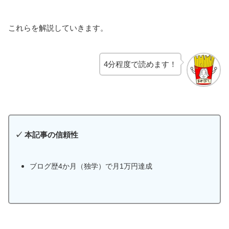
これらを解説していきます。
4分程度で読めます！
✓
本記事の信頼性
ブログ歴4か月（独学）で月1万円達成