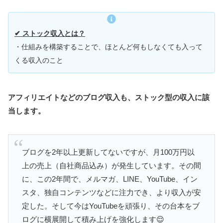
✔ ストック収入とは？
・仕組みを構築することで、ほとんど何もしなくても入って
くる収入のこと
アフィリエイトなどのブログ収入も、ストック型の収入に該
当します。
ブログを2年以上更新してないですが、月100万円以
上の売上（自社商品込み）が発生しています。その間
に、この2年間で、メルマガ、LINE、YouTube、イン
スタ、独自コンテンツなどに注力でき、より収入が安
定した。そして今はYouTubeを頑張り、その台本をブ
ログに横展開して積み上げを強化します😌