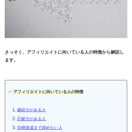
さっそく、アフィリエイトに向いている人の特徴から解説し
ます。
✅
アフィリエイトに向いている人の特徴
継続力がある人
忍耐力がある人
目標達成まで諦めない人