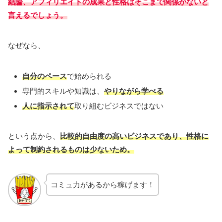
結論、アフィリエイトの成果と性格はそこまで関係
が
ないと
言えるでしょう。
なぜなら、
自分のペース
で始められる
専門的スキルや知識は、
やりながら学べる
人に指示されて
取り組むビジネスではない
という点から、
比較的自由度の高いビジネスであり、性格に
よって制約されるものは少ないため。
コミュ力があるから稼げます！