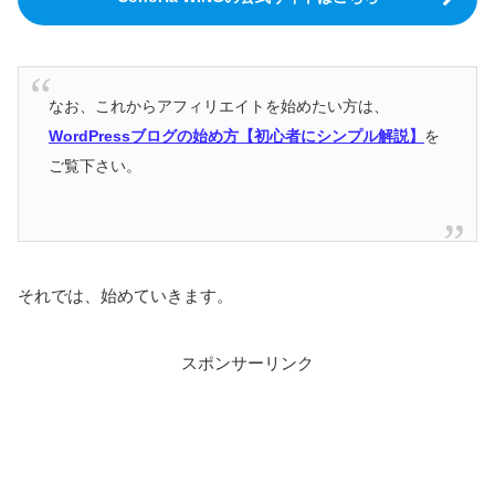
なお、これからアフィリエイトを始めたい方は、
WordPressブログの始め方【初心者にシンプル解説】
を
ご覧下さい。
それでは、始めていきます。
スポンサーリンク