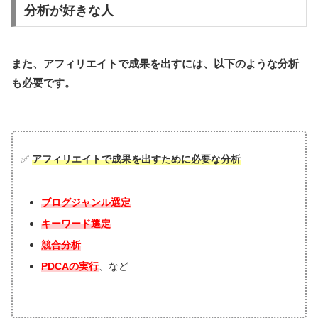
分析が好きな人
また、アフィリエイトで成果を出すには、以下のような分析
も必要です。
✅
アフィリエイトで成果を出すために必要な分析
ブログジャンル選定
キーワード選定
競合分析
PDCAの実行
、など