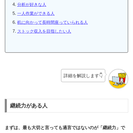
分析が好きな人
一人作業ができる人
机に向かって長時間座っていられる人
ストック収入を目指したい人
詳細を解説します👇
継続力がある人
まずは、最も大切と言っても過言ではないのが「継続力」で