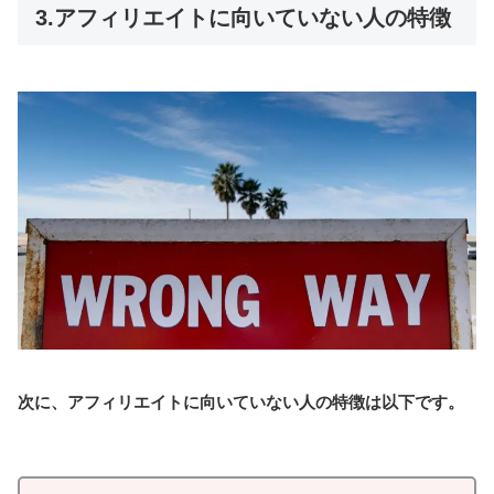
3.アフィリエイトに向いていない人の特徴
次に、アフィリエイトに向いていない人の特徴は以下です。