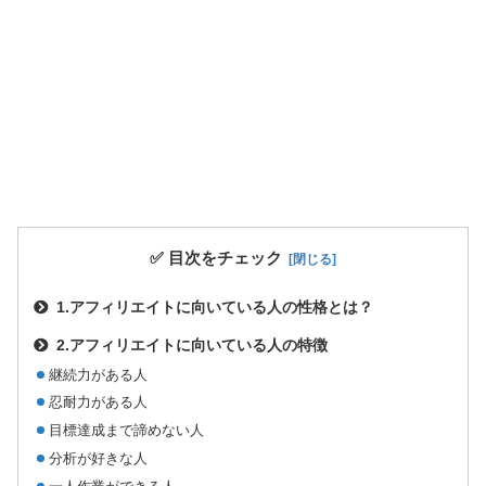
✅ 目次をチェック
1.アフィリエイトに向いている人の性格とは？
2.アフィリエイトに向いている人の特徴
継続力がある人
忍耐力がある人
目標達成まで諦めない人
分析が好きな人