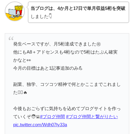
当ブログは、4か月と17日で単月収益5桁を突破
しました👇
発生ベースですが、月5桁達成できました㊗️
他にもA8＋アドセンスも4桁なので5桁はたぶん確実
かなと👀
今月の目標はあと1記事追加のみ💪
副業、独学、コツコツ精神で何とかここまでこれまし
た🏃‍♂️🔥
今後もおごらずに気持ちを込めてブログサイトを作っ
ていくぞ🧑‍💻
#ブログ仲間
#ブログ仲間と繋がりたい
pic.twitter.com/Wdh07ty33a