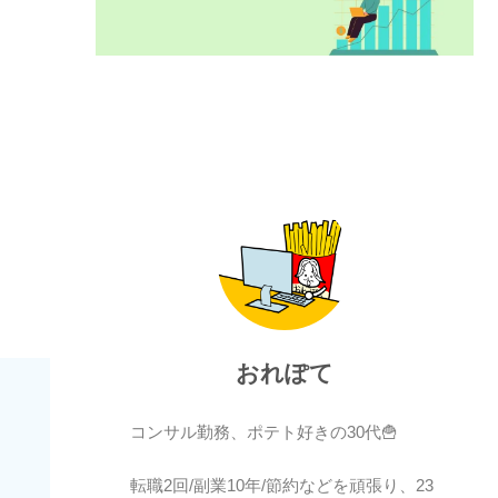
おれぽて
コンサル勤務、ポテト好きの30代🍟
転職2回/副業10年/節約などを頑張り、23