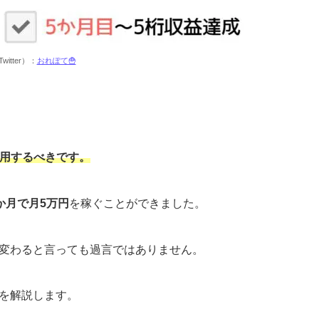
witter）：
おれぽて🍟
併用するべきです。
か月で月5万円
を稼ぐことができました。
が変わると言っても過言ではありません。
由を解説します。