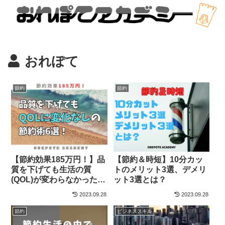
おれぽて
節約
節約
【節約効果185万円！】品
【節約＆時短】10分カッ
質を下げても生活の質
トのメリット3選、デメリ
(QOL)が変わらなかった節
ット3選とは？
約術6選！
2023.09.28
2023.09.28
節約
ビジネススキル