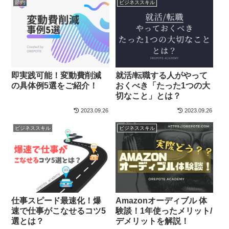
節約
ビジネススキル
即実践可能！変動費削減
就活/転職する人がやって
の具体例5選をご紹介！
おくべき「たった1つの大
切なこと」とは？
2023.09.26
2023.09.26
ビジネススキル
ビジネススキル
仕事スピード最速化！爆
Amazonオーディブル 体
速で仕事がこなせるコツ5
験談！1年使ったメリット/
選とは？
デメリットを解説！